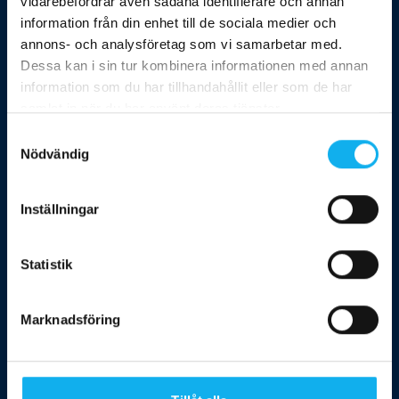
vidarebefordrar även sådana identifierare och annan
Södertälje
information från din enhet till de sociala medier och
annons- och analysföretag som vi samarbetar med.
Norrköping
Dessa kan i sin tur kombinera informationen med annan
Solna
information som du har tillhandahållit eller som de har
samlat in när du har använt deras tjänster.
Nacka
Samtyckesval
Lidingö
Nödvändig
Täby
Huddinge
Inställningar
Enköping
Statistik
Knivsta
Linköping
Marknadsföring
Eskilstuna
Alla områden