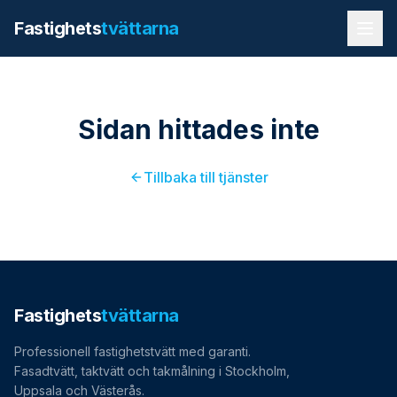
Fastighets
tvättarna
Referenser
Sidan hittades inte
Våra tjänster
Fasadtvätt
Tillbaka till tjänster
Kundcase
Taktvätt
Områden
Takmålning
Rörspolning & Stamspolning
Blogg
BRF / Industriell rengöring
Fastighets
tvättarna
010 641 12 02
Klottersanering
Professionell fastighetstvätt med garanti.
Begär offert
Fasadtvätt, taktvätt och takmålning i Stockholm,
Uppsala och Västerås.