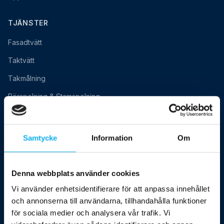
TJÄNSTER
Fasadtvätt
Taktvätt
Takmålning
Rörspolning & Stamspolning
BRF / Industriell rengöring
Klottersanering
Samtycke
Information
Om
OMRÅDEN
Denna webbplats använder cookies
Stockholm
Vi använder enhetsidentifierare för att anpassa innehållet
Uppsala
och annonserna till användarna, tillhandahålla funktioner
för sociala medier och analysera vår trafik. Vi
Västerås