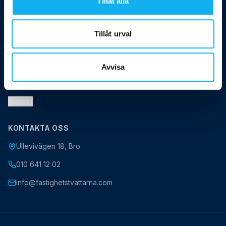
Tillåt alla
INFORMATION
Alla tjänster
Tillåt urval
Kundcase & resultat
Blogg & guider
Avvisa
Vanliga frågor
Kontakt
KONTAKTA OSS
Ullevivägen 18, Bro
010 641 12 02
info@fastighetstvattarna.com